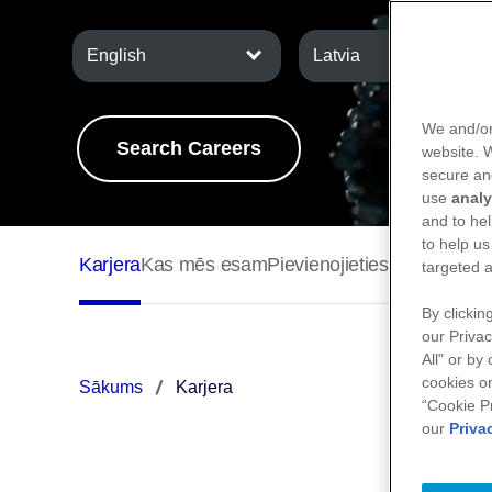
English
We and/or
Search Careers
website.
secure an
use
analy
and to hel
to help us
targeted a
By clickin
our Privac
All" or by
cookies on
Sākums
Karjera
“Cookie P
our
Priva