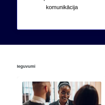
komunikācija
Ieguvumi