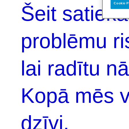
Cookie P
Šeit satieka
problēmu ris
lai radītu 
Kopā mēs v
dzīvi.