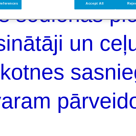
references
Accept All
Rejec
s šodienas pio
inātāji un ceļ
nākotnes sasni
aram pārveido