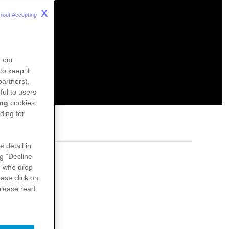
X
hout Accepting 
n our
to keep it
partners),
ful to users
ing
cookies
ding for
e detail in
ng "Decline
s
who drop
ase click on
please read