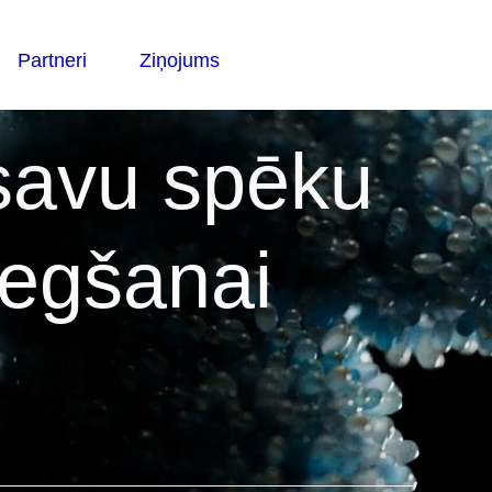
 savu spēku
egšanai