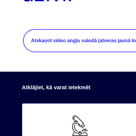
Atskaņot video angļu valodā (atveras jaunā l
Atklājiet, kā varat ietekmēt