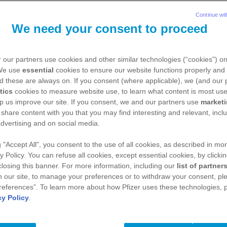
Continue wit
We need your consent to proceed
 our partners use cookies and other similar technologies (“cookies”) o
 We use
essential
cookies to ensure our website functions properly and 
d these are always on. If you consent (where applicable), we (and our 
tics
cookies to measure website use, to learn what content is most use
p us improve our site. If you consent, we and our partners use
market
 share content with you that you may find interesting and relevant, inclu
dvertising and on social media.
g "Accept All", you consent to the use of all cookies, as described in mor
y Policy. You can refuse all cookies, except essential cookies, by clicki
 closing this banner. For more information, including our
list of partner
 our site, to manage your preferences or to withdraw your consent, ple
references”. To learn more about how Pfizer uses these technologies, 
cy Policy
.