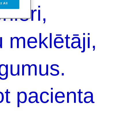
t All
nieri,
u meklētāji,
egumus.
t pacienta